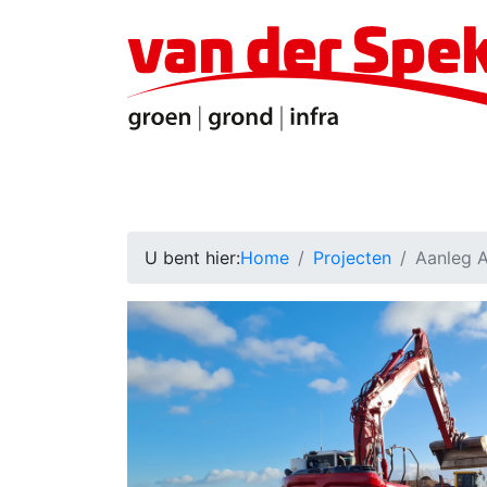
Home
Onze expertises
Projecten
Ve
U bent hier:
Home
Projecten
Aanleg 