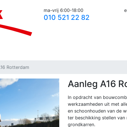
ma-vrij 6:00-18:00
e
010 521 22 82
rhuur materieel
Over ons
Contact
A16 Rotterdam
Aanleg A16 R
In opdracht van bouwcombi
werkzaamheden uit met aller
en schoonhouden van de we
ter beschikking stellen van
grondkarren.